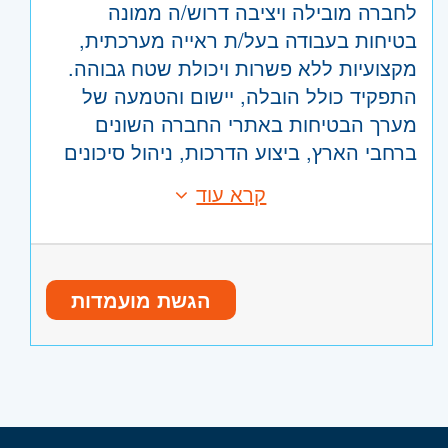
לחברה מובילה ויציבה דרוש/ה ממונה
בטיחות בעבודה בעל/ת ראייה מערכתית,
מקצועיות ללא פשרות ויכולת שטח גבוהה.
התפקיד כולל הובלה, יישום והטמעה של
מערך הבטיחות באתרי החברה השונים
ברחבי הארץ, ביצוע הדרכות, ניהול סיכונים
ויצירת תרבות ארגונית בטוחה.
קרא עוד
דרישות:
מה כולל התפקיד?
תעודת ממונה בטיחות בתוקף מטעם
פיקוח שוטף ואכיפת נהלי הבטיחות
מנהל הבטיחות והבריאות התעסוקתית –
באתרי ומתקני החברה בפריסה ארצית.
הגשת מועמדות
חובה.
עריכת סקרי סיכונים, מבדקי בטיחות
ניסיון מעשי מוכח כממונה בטיחות
תקופתיים והפקת דוחות בהתאם לחוק.
(יתרון משמעותי לניסיון בתעשייה / בנייה /
הדרכת עובדים ומנהלים בנושאי
לוגיסטיקה).
בטיחות וגיהות.
הסמכות נוספות (כגון: ממונה אש,
חקירת אירועי בטיחות, הפקת לקחים