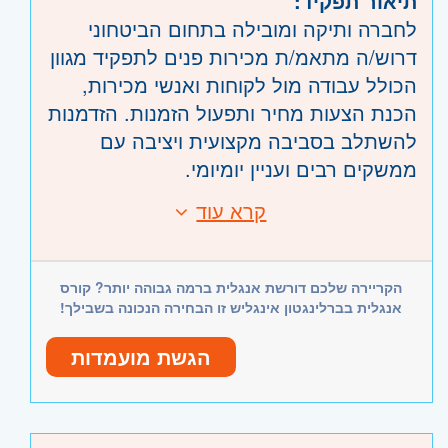
תיאור תפקיד:
לחברה ותיקה ומובילה בתחום הביטחוני
דרוש/ה מתאמ/ת מכירות פנים לתפקיד מגוון
הכולל עבודה מול לקוחות ואנשי מכירות,
הכנת הצעות מחיר ותפעול הזמנות. הזדמנות
להשתלב בסביבה מקצועית ויציבה עם
ממשקים רבים ועניין יומיומי.
קרא עוד
דרישות:
דרישות חובה:
• ניסיון קודם בתפקיד בקאופיס
הקריירה שלכם דורשת אנגלית ברמה גבוהה יותר? קורס
• ניסיון בעבודה עם מערכת Priority
אנגלית בברלינגטון אינגליש זו הבחירה הנכונה בשבילך!
• אנגלית ברמה טובה
• שליטה באקסל
הגשת מועמדות
• שירותיות ויחסי אנוש מצוינים
• יכולת עבודה בצוות
היקף משרה:
משרה מלאה
• סדר, ארגון ודיוק בעבודה