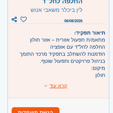
החלפה לחל"ד
שרון
- נתניה ועמק חפר, רעננה, כפר סבא
לין ביכלר משאבי אנוש
והוד השרון, הרצליה ורמת השרון
06/08/2026
תיאור תפקיד:
מתאמ/ת תפעול אזורית – אזור חולון
החלפה לחל"ד עם אופציה
הזדמנות להשתלב בתפקיד מרכזי התומך
בניהול פרויקטים ותפעול שוטף.
מיקום:
חולון
היקף משרה:
קרא עוד
דרישות:
ניסיון בשירות ועבודה מול לקוחות-חובה
ימים א’-ה’ 7:30-16:30 או 8:00-17:00
ניסיון במערכת Priority – יתרון משמעותי
תיאור התפקיד:
יכולת עבודה תחת לחץ וריבוי משימות
פתיחה וסגירה של קריאות שירות במערכת
הגשת מועמדות