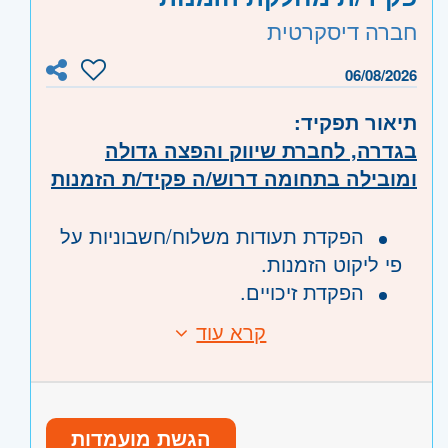
וגבעתיים, בקעת אונו וגבעת שמואל, חולון
חברה דיסקרטית
ובת-ים, מודיעין, שוהם
השפלה
- ראשון לציון ונס- ציונה, רחובות
06/08/2026
תיאור תפקיד:
בגדרה, לחברת שיווק והפצה גדולה
ומובילה בתחומה דרוש/ה פקיד/ת הזמנות
הפקדת תעודות משלוח/חשבוניות על
פי ליקוט הזמנות.
הפקדת זיכויים.
הפקת דוחות מערכת.
קרא עוד
טיפול בקריאות שירות.
תמיכה מלאה בסוכני
דרישות:
מכירות/לקוחות/נהגים במהלך יום העבודה.
עבודה מגוונת ומאתגרת בסביבה
הגשת מועמדות