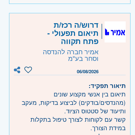
יכולת עבודה מול ממשקים מרובים ויחסי
התאמות ועדכונים.
אנוש מצוינים.
עבודה שוטפת מול צוותי השירות והמכירות.
יכולת עבודה בסביבה דינמית ותחת ריבוי
דרוש/ה רכז/ת
משימות.
תיאום תפעולי -
יכולת למידה גבוהה ועבודת צוות.
היקף משרה:
פתח תקווה
משרה מלאה
אמיר חברה להנדסה
קוד משרה:
13027
וסחר בע"מ
אזור:
מרכז
- תל אביב, פתח תקווה, רמת גן
06/08/2026
וגבעתיים, בקעת אונו וגבעת שמואל, חולון
ובת-ים
תיאור תפקיד:
שרון
- נתניה ועמק חפר, רעננה, כפר סבא
תיאום בין אנשי מקצוע שונים
והוד השרון, ראש העין, הרצליה ורמת השרון
(מהנדסים/בודקים) לביצוע בדיקות, מעקב
השפלה
- ראשון לציון ונס- ציונה
ותיעוד של סטטוס הציוד.
קשר עם לקוחות לצורך טיפול בתקלות
במידת הצורך.