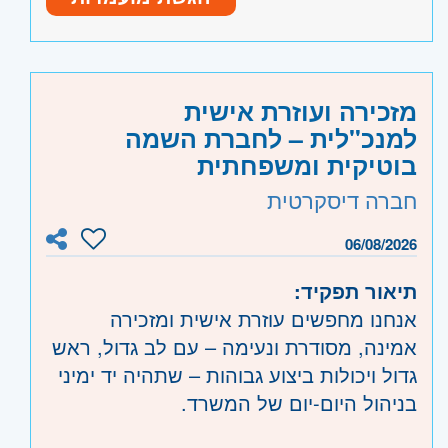
סביבת עבודה משפחתית ותומכת!
היקף משרה:
משרה מלאה
אפשרויות קידום והתפתחות מקצועית
קוד משרה:
54171
מיקום נוח ונגיש על קו רכבת
אזור:
מרכז
- תל אביב, פתח תקווה, רמת גן
מזכירה ועוזרת אישית
וגבעתיים, בקעת אונו וגבעת שמואל, חולון
למנכ"לית – לחברת השמה
ובת-ים, מודיעין, שוהם
בוטיקית ומשפחתית
שרון
- חדרה וזכרון יעקב, נתניה ועמק חפר,
חברה דיסקרטית
רעננה, כפר סבא והוד השרון, ראש העין,
הרצליה ורמת השרון
06/08/2026
השפלה
- ראשון לציון ונס- ציונה, רמלה לוד,
תיאור תפקיד:
רחובות, יבנה
אנחנו מחפשים עוזרת אישית ומזכירה
אמינה, מסודרת ונעימה – עם לב גדול, ראש
גדול ויכולות ביצוע גבוהות – שתהיה יד ימיני
בניהול היום-יום של המשרד.