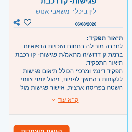
פגישות- קו רכבת
• יכולת עבודה בתנאי לחץ ובמספר נושאים
לין ביכלר משאבי אנוש
במקביל.
• אסרטיביות.
06/08/2026
• יחסי אנוש טובים.
תיאור תפקיד:
• ראש גדול עם יכולת עבודה בריבוי
לחברה מובילה בתחום הזכויות הרפואיות
ממשקים.
ברמת גן דרוש/ה מתאמ/ת פגישות- קו רכבת
תיאור התפקיד:
כפיפות: מנהלת תחום שותפויות ופיתוח
תפקיד דינמי ומרכזי הכולל תיאום פגישות
משאבים
ללקוחות בהמשך לפניות, ניהול יומני צוותי
תנאי העסקה: מנהל/ת מדור מינהלי - משרה
השטח בפריסה ארצית, אישור פגישות מול
מלאה
לקוחות ומתן מענה מהיר לשינויים ולצרכים
מיקום המשרה : משרדי החברה בלוד
קרא עוד
דרישות:
משתנים במהלך היום
שליטה ביישומי אופיס
תנאים:
המכרז מיועד לגברים ונשים כאחד
ניסיון בתפקיד דומה/ במכירות-יתרון
משרה מלאה א'-ה' 8:00-17:00
תודעת שירות טובה וסדר וארגון
קליטה ישירה לארגון יציב ומוביל
הגשת מועמדות