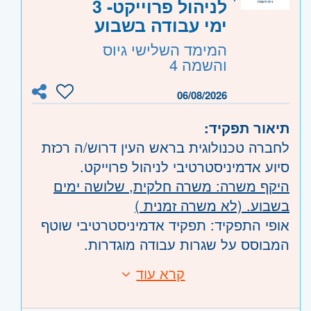
דימונה, אשקלון, קרית מלאכי, ערד וים
לניהול פרוייקט- 3
המלח
ימי עבודה בשבוע
המימד השלישי גיוס
והשמה 4
06/08/2026
תיאור תפקיד:
לחברה טכנולוגית בראש העין דרוש/ה רכזת
סיוע אדמיניסטרטיבי לניהול פרוייקט.
היקף משרה: משרה חלקית, שלושה ימים
בשבוע. (לא משרה זמנית )
אופי התפקיד: תפקיד אדמיניסטרטיבי שוטף
המבוסס על שגרות עבודה מוגדרות.
משימות מרכזיות: טיפול בטבלאות אקסל,
קרא עוד
דרישות:
העלאתן לאתר הלקוח, מעקב אחרי EOL
דרישות מקצועיות: שליטה טובה באקסל
מקצה לקצה, מעקב אחר מיילים דחופים,