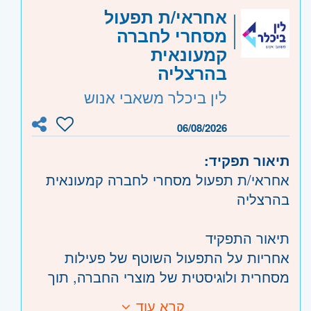
• ניסיון בעבודה מול לקוחות ביטחוניים –
קוד משרה:
673820
אחראי/ת תפעול
יתרון
מסחרי לחברה
אזור:
מרכז
- תל אביב, פתח תקווה, רמת גן
קמעונאית
וגבעתיים, בקעת אונו וגבעת שמואל, חולון
בהרצליה
ובת-ים, מודיעין, שוהם
לין ביכלר משאבי אנוש
שרון
- רעננה, כפר סבא והוד השרון, ראש
העין, הרצליה ורמת השרון
06/08/2026
תיאור תפקיד:
אחראי/ת תפעול מסחרי לחברה קמעונאית
בהרצליה
תיאור התפקיד
אחריות על התפעול השוטף של פעילות
מסחרית ולוגיסטית של מוצרי החברה, תוך
עבודה מול ספקים בארץ ובחו"ל, חברת
קרא עוד
דרישות: