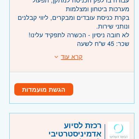
מערכות ביטחון ומצלמות
בקרת כניסת עובדים ומבקרים, ליווי קבלנים
ונותני שירות.
לא חובה ניסיון - הכשרה לתפקיד עלינו!
שכר: 45 ש"ח לשעה
קרא עוד
דרישות:
נכונות לעבודה במשמרות 24/7, כולל שישי
ושבת – חובה
ניסיון בסביבה ממוחשבת ו/או ניסיון צבאי
הגשת מועמדות
רלוונטי – יתרון משמעותי
היקף משרה:
משמרות
קוד משרה:
15827
רכזת לסיוע
אזור:
דרום
- אשדוד, קרית גת, באר שבע,
אדמיניסטרטיבי