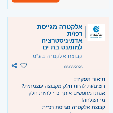
ניסיון בסביבת עבודה ממוחשבת
דינמית.
במערכת SBO , WMS.
שעות עבודה : 08:00 - 17:00.
התחלה מיידית.
הסעות מאשדוד / יבנה.
ארוחות צהריים.
אלקטרה מגייסת
היקף משרה:
משרה מלאה
רכז/ת
אדמיניסטרציה
קוד משרה:
JB-00048
למומנט בת ים
אזור:
מרכז
- תל אביב, בקעת אונו וגבעת
קבוצת אלקטרה בע"מ
שמואל, חולון ובת-ים, מודיעין, שוהם
ירושלים
- ירושלים, בית שמש
06/08/2026
דרום
- אשדוד, קרית גת, אשקלון, קרית
תיאור תפקיד:
מלאכי
רוצים/ות להיות חלק מקבוצה עוצמתית?
השפלה
- ראשון לציון ונס- ציונה, רמלה לוד,
אנחנו מחפשים אותך כדי להיות חלק
רחובות, יבנה
מההצלחה!
קבוצת אלקטרה מגייסת רכז/ת