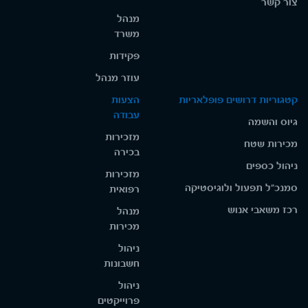
צור קשר
מנהל
משרד
פקידות
עוזר מנהל
קטגוריות דרושים פופלאריות
הצעות
עבודה
גיוס והשמה
מזכירות
מכירות שטח
בכירה
ניהול כספים
מזכירות
סמנכ"ל תפעול ולוגיסטיקה
רפואית
רכז משאבי אנוש
מנהל
מכירות
ניהול
חשבונות
ניהול
פרוייקטים