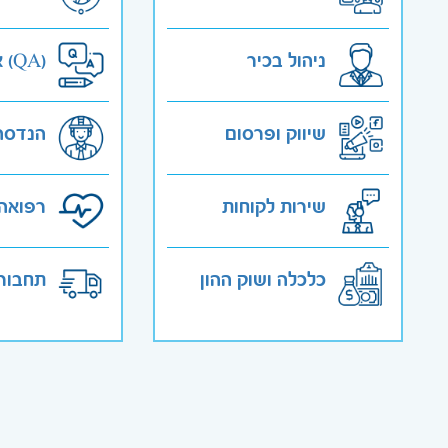
ניהול בכיר
אבטחת איכות (QA)
שיווק ופרסום
הנדסה
שירות לקוחות
רפואה 
כלכלה ושוק ההון
תחבורה