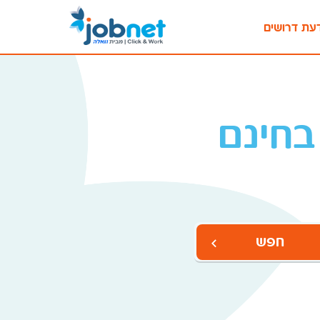
עת דרושים
בחינם
חפש