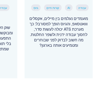
עבודה
AI
קורות חיים
גיוס
עבודה
מועמדים נעלמים בין מיילים, אקסלים
ווואטסאפ, והגיוס הופך למסורבל: כך
שוק הע
מערכת ATS יכולה לעשות סדר,
ומבוקשו
לחסוך עבודה ידנית ולשפר החלטות.
התפעול
מה חשוב לבדוק לפני שבוחרים
בלי תו
ומטמיעים אותה בארגון?
שמתאי