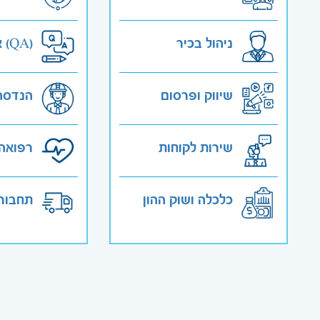
ניהול בכיר
אבטחת איכות (QA)
שיווק ופרסום
הנדסה
שירות לקוחות
רפואה 
כלכלה ושוק ההון
תחבורה