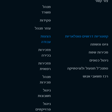
צור קשר
מנהל
משרד
פקידות
עוזר מנהל
קטגוריות דרושים פופלאריות
הצעות
עבודה
גיוס והשמה
מזכירות
מכירות שטח
בכירה
ניהול כספים
מזכירות
סמנכ"ל תפעול ולוגיסטיקה
רפואית
רכז משאבי אנוש
מנהל
מכירות
ניהול
חשבונות
ניהול
פרוייקטים