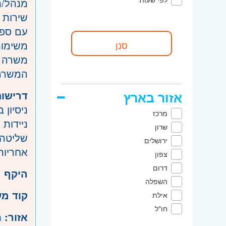
מנהל/ת
שירות 
עם ספק
משימות
משרה מלאה 8-16 + שעו
המשרה 
דרישות
אזור בארץ
ניסיון 
מרכז
ניידות 
שרון
שליטה 
ירושלים
אחריות,
צפון
דרום
היקף 
השפלה
קוד מ
אילת
חו"ל
אזור:
מ