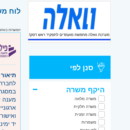
לוח מש
המשרות באתר מ
סנן לפי
תיאור 
לחברה 
היקף משרה
במסגרת
מענה ל
משרה מלאה
ארגוני
משרה חלקית
ואישורי
משרה זמנית
משמרות
יד ימי
לפי שעות