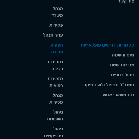
צור קשר
מנהל
משרד
פקידות
עוזר מנהל
קטגוריות דרושים פופלאריות
הצעות
עבודה
גיוס והשמה
מזכירות
מכירות שטח
בכירה
ניהול כספים
מזכירות
סמנכ"ל תפעול ולוגיסטיקה
רפואית
רכז משאבי אנוש
מנהל
מכירות
ניהול
חשבונות
ניהול
פרוייקטים