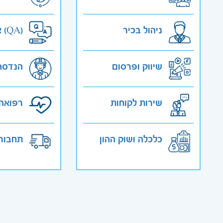
ניהול בכיר
אבטחת איכות (QA)
שיווק ופרסום
הנדסה
שירות לקוחות
רפואה 
כלכלה ושוק ההון
תחבורה