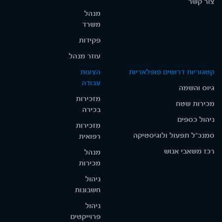
צור קשר
מנהל
משרד
פקידות
עוזר מנהל
קטגוריות דרושים פופלאריות
הצעות
עבודה
גיוס והשמה
מזכירות
מכירות שטח
בכירה
ניהול כספים
מזכירות
סמנכ"ל תפעול ולוגיסטיקה
רפואית
רכז משאבי אנוש
מנהל
מכירות
ניהול
חשבונות
ניהול
פרוייקטים