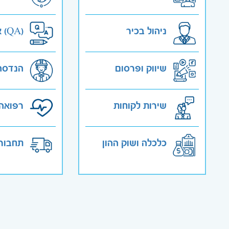
ניהול בכיר
אבטחת איכות (QA)
שיווק ופרסום
הנדסה
שירות לקוחות
רפואה 
כלכלה ושוק ההון
תחבורה