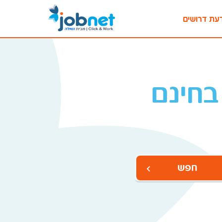
עת דרושים
בחינם
חפש