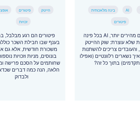
AI
בינה מלאכותית
הייטק
פיטורים
אופצי
פיטורים
זכויות
פיטורים מהירים יותר, AI בכל פינה
פיטורים הם רגע מבלבל, במ
ת שלא עוצרת: שוק ההייטק
בענף שבו חבילת השכר כוללת
והעובדים צריכים להשתנות
משכורת חודשית, אלא גם אופ
איך נשארים רלוונטיים (ואפילו
בונוסים, מניות וזכויות נוספות
קדמים) בתוך כל זה?
שחותמים על הסכם פרישה ומ
הלאה, הנה כמה דברים שכדאי
ולבדוק