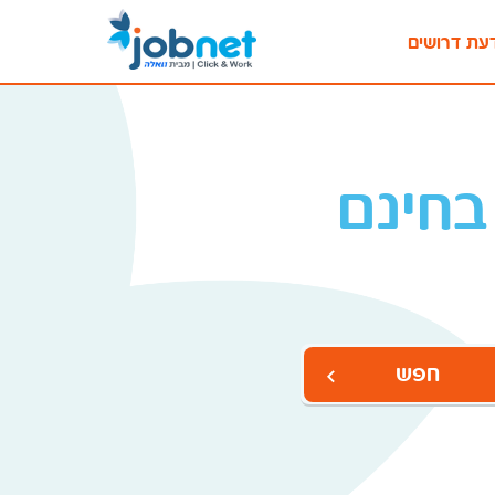
עת דרושים
בחינם
חפש