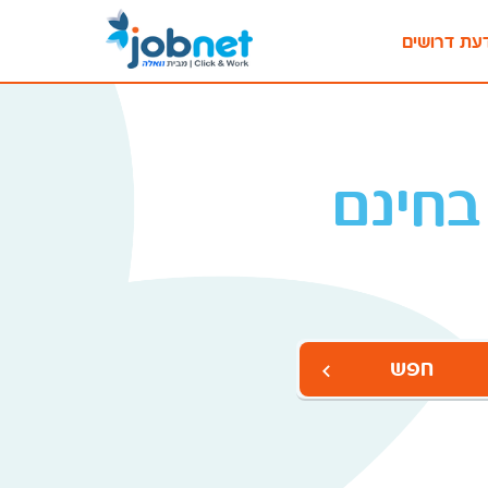
עת דרושים
בחינם
חפש