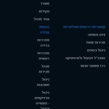
משרד
פקידות
עוזר מנהל
קטגוריות דרושים פופלאריות
הצעות
עבודה
גיוס והשמה
מזכירות
מכירות שטח
בכירה
ניהול כספים
מזכירות
סמנכ"ל תפעול ולוגיסטיקה
רפואית
רכז משאבי אנוש
מנהל
מכירות
ניהול
חשבונות
ניהול
פרוייקטים
- תעשייה
וניהול