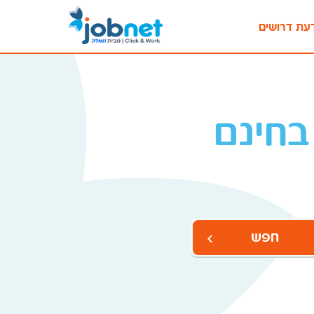
עת דרושים
בחינם
חפש