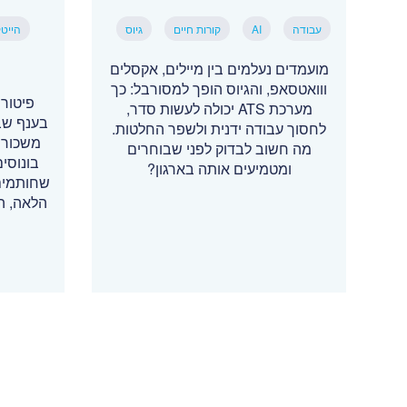
עבודה
AI
קורות חיים
גיוס
הייט
מועמדים נעלמים בין מיילים, אקסלים
ווואטסאפ, והגיוס הופך למסורבל: כך
פיטור
מערכת ATS יכולה לעשות סדר,
בענף שב
לחסוך עבודה ידנית ולשפר החלטות.
משכורת
מה חשוב לבדוק לפני שבוחרים
בונוסים
ומטמיעים אותה בארגון?
שחותמים
הלאה, ה