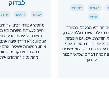
לבדוק
ק
פיטורים
אופציות
עבודה
דרושים
קורות ח
זכויות
מחפשי עבודה רבים שולחים 
ים הם רגע מבלבל, במיוחד
חיים לעשרות משרות ולא מ
ו חבילת השכר כוללת לא רק
תשובה. לפעמים הבעיה הי
 חודשית, אלא גם אופציות,
הניסיון, אלא הדרך שבה אתם 
, מניות וזכויות נוספות. לפני
אותו, המשרות שאליהן אתם פו
 על הסכם פרישה וממשיכים
כמה פרטים קטנים שמונע
נה כמה דברים שכדאי לעצור
מהמעסיק להתקדם אית
ולבדוק