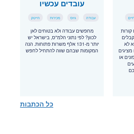
עובדים עכשיו
יים
עבודה
גיוס
מכירות
הייטק
קורות
מחפשים עבודה ולא בטוחים לאן
קבלים
לכוון? לפי נתוני הלמ"ס, בישראל יש
א לא
יותר מ-131 אלף משרות פתוחות. הנה
מציגים
המקומות שבהם שווה להתחיל לחפש
נים או
ים
כם
כל הכתבות