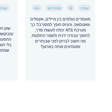
עבודה
AI
קורות חיים
גיוס
עבודה
מועמדים נעלמים בין מיילים, אקסלים
ווואטסאפ, והגיוס הופך למסורבל: כך
שוק הע
מערכת ATS יכולה לעשות סדר,
ומבוקשו
לחסוך עבודה ידנית ולשפר החלטות.
התפעול
מה חשוב לבדוק לפני שבוחרים
בלי תו
ומטמיעים אותה בארגון?
שמתאי