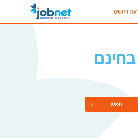
עת דרושים
בחינם
חפש