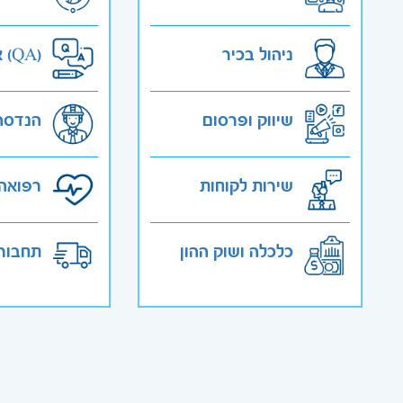
ניהול בכיר
אבטחת איכות (QA)
שיווק ופרסום
הנדסה
שירות לקוחות
רפואה 
כלכלה ושוק ההון
תחבורה