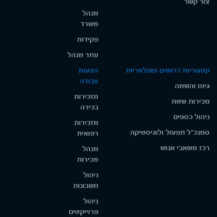
צור קשר
מנהל
משרד
פקידות
עוזר מנהל
קטגוריות דרושים פופלאריות
הצעות
עבודה
גיוס והשמה
מזכירות
מכירות שטח
בכירה
ניהול כספים
מזכירות
סמנכ"ל תפעול ולוגיסטיקה
רפואית
רכז משאבי אנוש
מנהל
מכירות
ניהול
חשבונות
ניהול
פרוייקטים