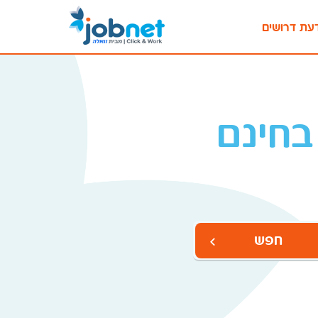
עת דרושים
בחינם
חפש