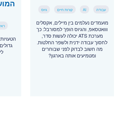
המוע
עבודה
AI
קורות חיים
גיוס
מועמדים נעלמים בין מיילים, אקסלים
ראיו
ווואטסאפ, והגיוס הופך למסורבל: כך
מערכת ATS יכולה לעשות סדר,
הטעויות
לחסוך עבודה ידנית ולשפר החלטות.
גדולים:
מה חשוב לבדוק לפני שבוחרים
לי
ומטמיעים אותה בארגון?