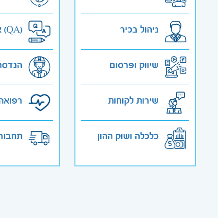
ניהול בכיר
אבטחת איכות (QA)
שיווק ופרסום
הנדסה
שירות לקוחות
רפואה 
כלכלה ושוק ההון
תחבורה