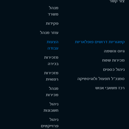
צור קשר
מנהל
משרד
פקידות
עוזר מנהל
קטגוריות דרושים פופלאריות
הצעות
עבודה
גיוס והשמה
מזכירות
מכירות שטח
בכירה
ניהול כספים
מזכירות
סמנכ"ל תפעול ולוגיסטיקה
רפואית
רכז משאבי אנוש
מנהל
מכירות
ניהול
חשבונות
ניהול
פרוייקטים