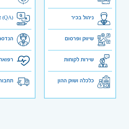
ניהול בכיר
אבטחת איכות (QA)
שיווק ופרסום
הנדסה
שירות לקוחות
רפואה 
כלכלה ושוק ההון
תחבורה