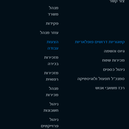
צור קשר
מנהל
משרד
פקידות
עוזר מנהל
קטגוריות דרושים פופלאריות
הצעות
עבודה
גיוס והשמה
מזכירות
מכירות שטח
בכירה
ניהול כספים
מזכירות
סמנכ"ל תפעול ולוגיסטיקה
רפואית
רכז משאבי אנוש
מנהל
מכירות
ניהול
חשבונות
ניהול
פרוייקטים