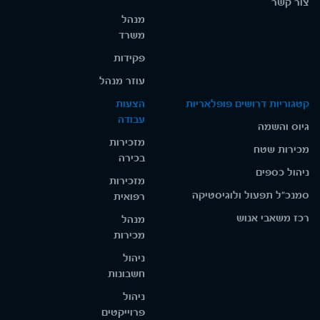
צור קשר
מנהל
משרד
פקידות
עוזר מנהל
קטגוריות דרושים פופלאריות
הצעות
עבודה
גיוס והשמה
מזכירות
מכירות שטח
בכירה
ניהול כספים
מזכירות
סמנכ"ל תפעול ולוגיסטיקה
רפואית
רכז משאבי אנוש
מנהל
מכירות
ניהול
חשבונות
ניהול
פרוייקטים