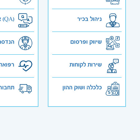
ניהול בכיר
אבטחת איכות (QA)
שיווק ופרסום
הנדסה
שירות לקוחות
רפואה 
כלכלה ושוק ההון
תחבורה