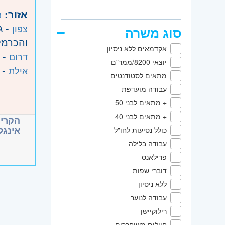
אזור:
מ
- ג
צפון
סוג משרה
והכרמל,
אקדמאים ללא ניסיון
- 
דרום
יוצאי 8200/ממר"ם
- 
אילת
מתאים לסטודנטים
עבודה מועדפת
+ מתאים לבני 50
+ מתאים לבני 40
הקריי
אינגל
כולל נסיעות לחו"ל
עבודה בלילה
פרילאנס
דוברי שפות
ללא ניסיון
עבודה לנוער
רילוקיישן
חיילים משוחררים