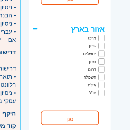
• ניסיון ב
• הבנה 
• ניסיו
אזור בארץ
• עברי
מרכז
אם – י
שרון
דרישות
ירושלים
צפון
דרישות
דרום
• תואר
השפלה
רלוונטי
אילת
חו"ל
עסקי בא
היקף 
קוד מ