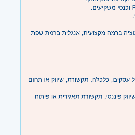
זנטציה ברמה מקצועית; אנגלית ברמת שפת
ל עסקים, כלכלה, תקשורת, שיווק או תחום
יון של 5–10 שנים לפחות בתפקידי Investor Relations, שיווק פיננסי, תקשורת תאגידית או פיתוח