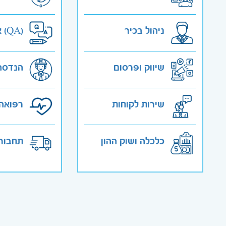
ניהול בכיר
אבטחת איכות (QA)
שיווק ופרסום
הנדסה
שירות לקוחות
רפואה 
כלכלה ושוק ההון
תחבורה