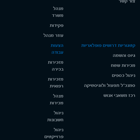
צור קשר
מנהל
משרד
פקידות
עוזר מנהל
קטגוריות דרושים פופלאריות
הצעות
עבודה
גיוס והשמה
מזכירות
מכירות שטח
בכירה
ניהול כספים
מזכירות
סמנכ"ל תפעול ולוגיסטיקה
רפואית
רכז משאבי אנוש
מנהל
מכירות
ניהול
חשבונות
ניהול
פרוייקטים