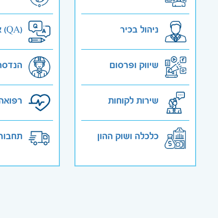
ניהול בכיר
אבטחת איכות (QA)
שיווק ופרסום
הנדסה
שירות לקוחות
רפואה 
כלכלה ושוק ההון
תחבורה