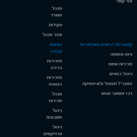
צור קשר
מנהל
משרד
פקידות
עוזר מנהל
קטגוריות דרושים פופלאריות
הצעות
עבודה
גיוס והשמה
מזכירות
מכירות שטח
בכירה
ניהול כספים
מזכירות
סמנכ"ל תפעול ולוגיסטיקה
רפואית
רכז משאבי אנוש
מנהל
מכירות
ניהול
חשבונות
ניהול
פרוייקטים