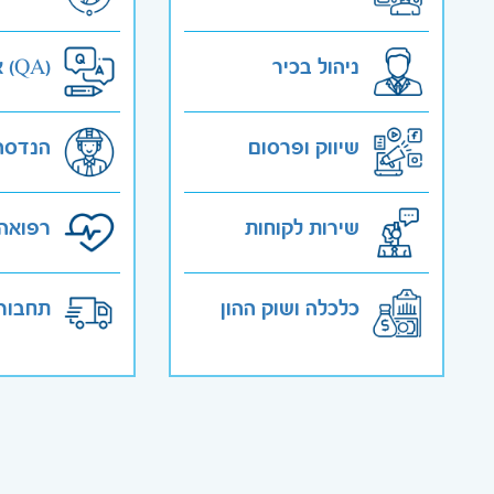
ניהול בכיר
אבטחת איכות (QA)
שיווק ופרסום
הנדסה
שירות לקוחות
רפואה 
כלכלה ושוק ההון
תחבורה