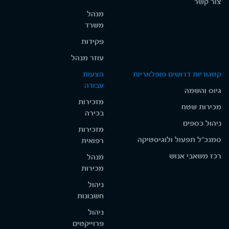
צור קשר
מנהל
משרד
פקידות
עוזר מנהל
קטגוריות דרושים פופלאריות
הצעות
עבודה
גיוס והשמה
מזכירות
מכירות שטח
בכירה
ניהול כספים
מזכירות
סמנכ"ל תפעול ולוגיסטיקה
רפואית
רכז משאבי אנוש
מנהל
מכירות
ניהול
חשבונות
ניהול
פרוייקטים