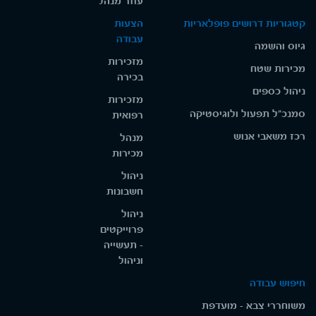
עוזר מנהל
קטגוריות דרושים פופלאריות
הצעות
עבודה
גיוס והשמה
מזכירות
מכירות שטח
בכירה
ניהול כספים
מזכירות
סמנכ"ל תפעול ולוגיסטיקה
רפואית
רכז משאבי אנוש
מנהל
מכירות
ניהול
חשבונות
ניהול
פרוייקטים
- תעשייה
וניהול
חיפוש עבודה
משוחררי צבא - מועדפת