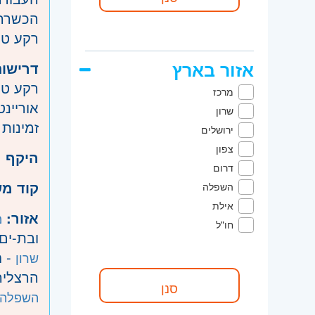
הכשרה 
רקע טכנ
אזור בארץ
דרישות
רקע טכנ
מרכז
אוריינט
שרון
זמינות
ירושלים
צפון
היקף 
דרום
קוד מ
השפלה
אילת
אזור:
מ
חו"ל
ובת-ים
- ח
שרון
הרצליה
השפלה