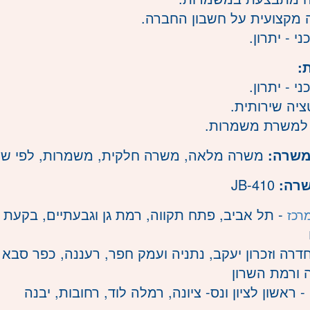
מקצועית על חשבון החברה.
י - יתרון.
:
י - יתרון.
ציה שירותית.
 למשרת משמרות.
משרה:
משרה מלאה
,
משרה חלקית
,
משמרות
,
לפי ש
שרה:
JB-410
- תל אביב, פתח תקווה, רמת גן וגבעתיים, בקעת א
רכז
דרה וזכרון יעקב, נתניה ועמק חפר, רעננה, כפר סבא ו
 ורמת השרון
- ראשון לציון ונס- ציונה, רמלה לוד, רחובות, יבנה