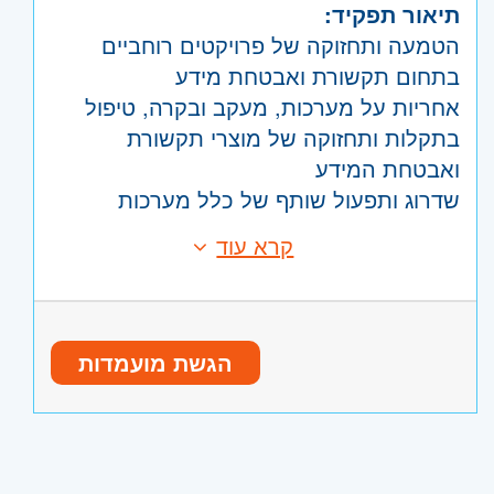
תיאור תפקיד:
הטמעה ותחזוקה של פרויקטים רוחביים
בתחום תקשורת ואבטחת מידע
אחריות על מערכות, מעקב ובקרה, טיפול
בתקלות ותחזוקה של מוצרי תקשורת
ואבטחת המידע
שדרוג ותפעול שותף של כלל מערכות
אבטחה והתקשורת הקיימות
קרא עוד
דרישות:
אכיפת מדיניות אבטחת מידע, מתן אישורים
הסמכות בתחום אבטחת מידע (CISSP,
והרשאות לעובדים בנושאים שוטפים
CISM, CISO) וקורס תקשורת (CCNA,
חלוקת עבודה: 70% עיסוק בתקשורת ו-30%
CCNP) הסמכת FORTINET- יתרון
באבטחת מידע
הגשת מועמדות
משמעותי
עבודה משרדית הכוללת יציאה לשטח עם
ניסיון Hands-on של שנתיים לפחות
אפשרות לטיסות לחו"ל.
במערכות אבטחת מידע ותקשורת בארגוני
Enterprise/mid- חובה
היקף משרה:
משרה מלאה
ניסיון של שנתיים לפחות בהקמה ותחזוקה