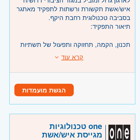
רחובות, יבנה
איש/אשת תקשורת ורשתות לתפקיד מאתגר
בסביבה טכנולוגית רחבת היקף.
תיאור התפקיד:
תכנון, הקמה, תחזוקה ותפעול של תשתיות
תקשורת LAN/WAN
קרא עוד
דרישות:
ניטור ביצועי רשת, זיהוי תקלות ויישום
דרישות התפקיד:
פעולות שיפור
הגשת מועמדות
ניסיון של לפחות 4 שנים בתקשורת ורשתות
טיפול בתקלות בהתאם ל-SLA מוגדר
ניסיון בעבודה עם רשתות LAN/WAN גדולות
התקנת עדכונים ויישום שיפורים לשיפור
אבטחת הרשת
one טכנולוגיות
שליטה בפרוטוקולי ניתוב: BGP, OSPF,
מגייסת איש/אשת
EIGRP