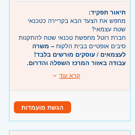
תיאור תפקיד:
מחפש את הצעד הבא בקריירה כטכנאי
שטח עצמאי?
חברת רוטל מחפשת טכנאי שטח להתקנות
סיבים אופטיים בבית הלקוח
– משרה
לעצמאים / עוסקים מורשים בלבד!
עבודה באזור המרכז השפלה והדרום.
קרא עוד
דרישות:
מה בתפקיד?
מה נדרש: ניסיון טכני, רישיון נהיגה, נכונות
לעבודה מאומצת – חובה!
ואת שאר
התקנות סיבים אופטיים בבית הלקוח
ההכשרה? אנחנו נעניק לך.
שירות לקוחות קיימים
הגשת מועמדות
עוסק עצמאי / תעודת עוסק מורשה –
שדרוג מוצרי אינטרנט
חובה.
קו"ח ניתן לשלוח גם במייל:
hr@rotal-
networks.com