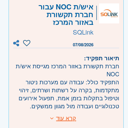
היקף משרה:
משרה מלאה
איש/ת NOC עבור
חברת תקשורת
קוד משרה:
JB-00033
באזור המרכז
אזור:
מרכז
- תל אביב, פתח תקווה, רמת גן
SQLink
וגבעתיים, בקעת אונו וגבעת שמואל, חולון
ובת-ים, מודיעין, שוהם
07/08/2026
דרום
- אשדוד, קרית גת, באר שבע, דימונה,
תיאור תפקיד:
אשקלון, קרית מלאכי, ערד וים המלח
חברת תקשורת באזור המרכז מגייסת איש/ת
השפלה
- ראשון לציון ונס- ציונה, רמלה לוד,
NOC
רחובות, יבנה
התפקיד כולל: עבודה עם מערכות ניטור
מתקדמות, בקרה על רשתות ושרתים, זיהוי
וטיפול בתקלות בזמן אמת, תפעול אירועים
טכנולוגיים ועבודה מול מגוון ממשקים.
הזדמנות מצוינת להשתלב בחברת תקשורת
קרא עוד
דרישות:
מובילה, לרכוש ניסיון מעשי ולהיכנס לעולם
- אוריינטציה טכנולוגית ורצון להשתלב