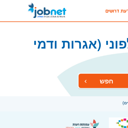
עת דרושים
ני (אגרות ודמי
חפש
ם)