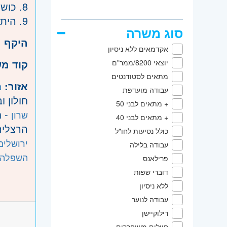
8. כושר ביטוי טוב בכתב ובעל-פה.
9. היתכנות לעבודה בשעות ובימים לא שגרתיים.
סוג משרה
היקף 
אקדמאים ללא ניסיון
קוד מ
יוצאי 8200/ממר"ם
מתאים לסטודנטים
אזור:
מ
עבודה מועדפת
חולון ו
+ מתאים לבני 50
- ח
שרון
+ מתאים לבני 40
הרצליה
כולל נסיעות לחו"ל
ירושלים
עבודה בלילה
השפלה
פרילאנס
דוברי שפות
ללא ניסיון
עבודה לנוער
רילוקיישן
חיילים משוחררים