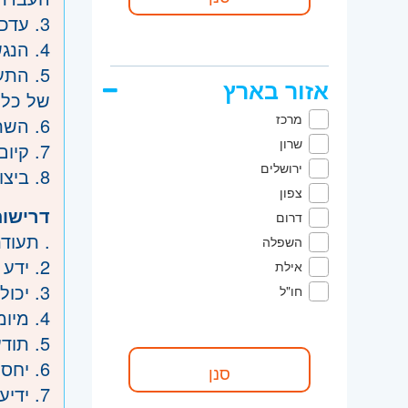
3. עדכון ועבודה שוטפת במערכות ממוחשבות שונות במוקד השירות/ במרכז השירות.
4. הנגשת המידע על שירותי העירייה בכל ערוצי הקשר.
5. הת
אזור בארץ
של כל 
מרכז
6. השתתפות בישיבות, בתדריכים, בהכשרות וכד'.
שרון
7. קיום קשרי עבודה פנים עירוניים ועם גופים מחוץ לעירייה.
ירושלים
8. ביצוע משימות נוספות במסגרת התפקיד, לפי הנחיית הממונה.
צפון
דרישות
דרום
. תעוד
השפלה
2. ידע וניסיון בעבודה במערכות ממוחשבות והפעלת יישומי OFFICE.
אילת
3. יכולת עבודה בצוות.
חו"ל
4. מיומנות תקשורת וכושר ניהול משא ומתן.
5. תודעת שירות גבוהה.
6. יחסי אנוש טובים.
7. ידיעת השפה העברית ברמה טובה מאוד, ידיעת שפות נוספות - יתרון.