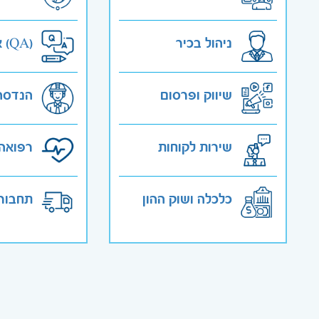
ניהול בכיר
אבטחת איכות (QA)
שיווק ופרסום
הנדסה
שירות לקוחות
רפואה 
כלכלה ושוק ההון
תחבורה