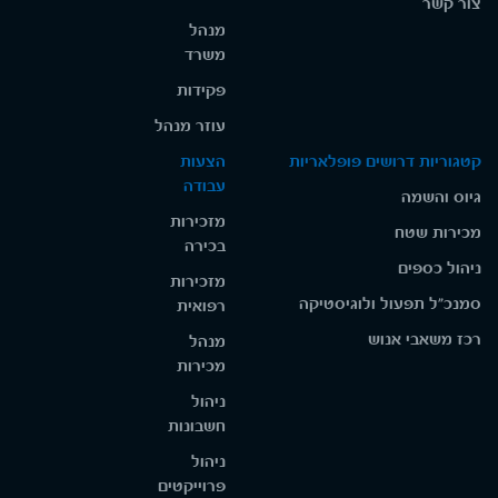
צור קשר
מנהל
משרד
פקידות
עוזר מנהל
קטגוריות דרושים פופלאריות
הצעות
עבודה
גיוס והשמה
מזכירות
מכירות שטח
בכירה
ניהול כספים
מזכירות
סמנכ"ל תפעול ולוגיסטיקה
רפואית
רכז משאבי אנוש
מנהל
מכירות
ניהול
חשבונות
ניהול
פרוייקטים