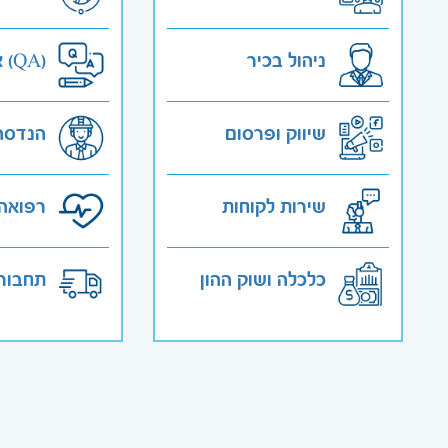
ניהול בכיר
אבטחת איכות (QA)
שיווק ופרסום
הנדסה
שירות לקוחות
רפואה 
כלכלה ושוק ההון
תחבורה