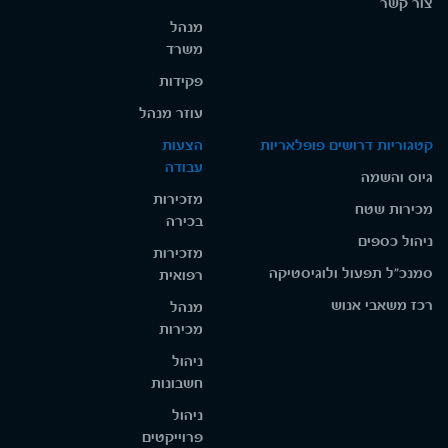
צור קשר
מנהל
משרד
פקידות
עוזר מנהל
קטגוריות דרושים פופלאריות
הצעות
עבודה
גיוס והשמה
מזכירות
מכירות שטח
בכירה
ניהול כספים
מזכירות
סמנכ"ל תפעול ולוגיסטיקה
רפואית
רכז משאבי אנוש
מנהל
מכירות
ניהול
חשבונות
ניהול
פרוייקטים