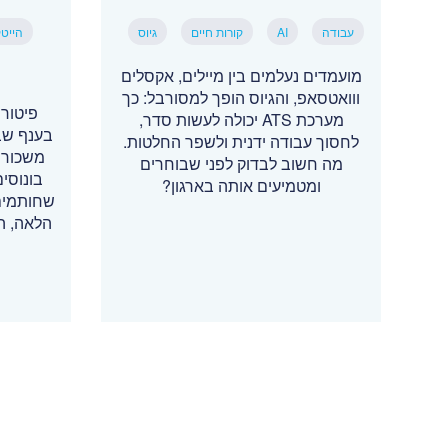
עבודה
AI
קורות חיים
גיוס
הייט
מועמדים נעלמים בין מיילים, אקסלים
ווואטסאפ, והגיוס הופך למסורבל: כך
פיטור
מערכת ATS יכולה לעשות סדר,
בענף שב
לחסוך עבודה ידנית ולשפר החלטות.
משכורת
מה חשוב לבדוק לפני שבוחרים
בונוסים
ומטמיעים אותה בארגון?
שחותמים
הלאה, ה