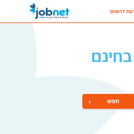
עת דרושים
בחינם
חפש