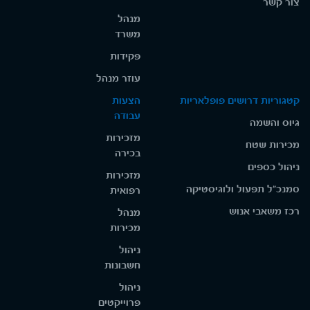
צור קשר
מנהל
משרד
פקידות
עוזר מנהל
קטגוריות דרושים פופלאריות
הצעות
עבודה
גיוס והשמה
מזכירות
מכירות שטח
בכירה
ניהול כספים
מזכירות
סמנכ"ל תפעול ולוגיסטיקה
רפואית
רכז משאבי אנוש
מנהל
מכירות
ניהול
חשבונות
ניהול
פרוייקטים