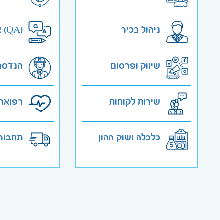
ניהול בכיר
אבטחת איכות (QA)
שיווק ופרסום
הנדסה
שירות לקוחות
רפואה 
כלכלה ושוק ההון
תחבורה