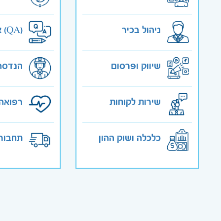
ניהול בכיר
אבטחת איכות (QA)
שיווק ופרסום
הנדסה
שירות לקוחות
רפואה 
כלכלה ושוק ההון
תחבורה