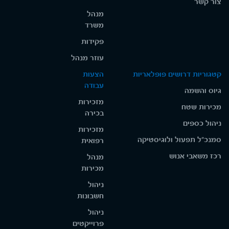
צור קשר
מנהל
משרד
פקידות
עוזר מנהל
קטגוריות דרושים פופלאריות
הצעות
עבודה
גיוס והשמה
מזכירות
מכירות שטח
בכירה
ניהול כספים
מזכירות
סמנכ"ל תפעול ולוגיסטיקה
רפואית
רכז משאבי אנוש
מנהל
מכירות
ניהול
חשבונות
ניהול
פרוייקטים