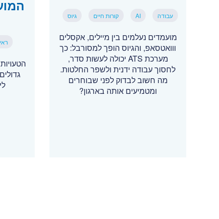
המוע
עבודה
AI
קורות חיים
גיוס
מועמדים נעלמים בין מיילים, אקסלים
ראיו
ווואטסאפ, והגיוס הופך למסורבל: כך
מערכת ATS יכולה לעשות סדר,
הטעויות
לחסוך עבודה ידנית ולשפר החלטות.
גדולים:
מה חשוב לבדוק לפני שבוחרים
לי
ומטמיעים אותה בארגון?