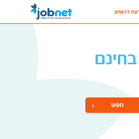
עת דרושים
בחינם
חפש