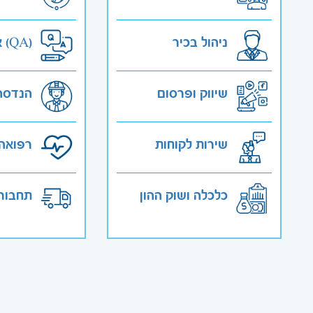
ניהול בכיר
אבטחת איכות (QA)
שיווק ופרסום
הנדסה
שירות לקוחות
רפואה 
כלכלה ושוק ההון
תחבורה