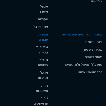
צור קשר
מנהל
משרד
פקידות
עוזר מנהל
קטגוריות דרושים פופלאריות
הצעות
עבודה
גיוס והשמה
מזכירות
מכירות שטח
בכירה
ניהול כספים
מזכירות
סמנכ"ל תפעול ולוגיסטיקה
רפואית
רכז משאבי אנוש
מנהל
מכירות
ניהול
חשבונות
ניהול
פרוייקטים