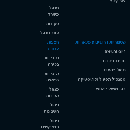
צור קשר
מנהל
משרד
פקידות
עוזר מנהל
קטגוריות דרושים פופלאריות
הצעות
עבודה
גיוס והשמה
מזכירות
מכירות שטח
בכירה
ניהול כספים
מזכירות
סמנכ"ל תפעול ולוגיסטיקה
רפואית
רכז משאבי אנוש
מנהל
מכירות
ניהול
חשבונות
ניהול
פרוייקטים