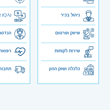
ניהול בכיר
אבטחת איכות (QA)
שיווק ופרסום
הנדסה
שירות לקוחות
רפואה 
כלכלה ושוק ההון
תחבורה