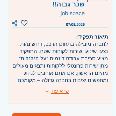
מיקום - ראשון לציון
שכר גבוה!!
אזור:
מרכז
- בקעת אונו וגבעת שמואל, חולון
job space
ימים א’-ה’ בין השעות 08:00-17:00, ימי ו’
ובת-ים
לסירוגין 08:00-13:00 (כשעות נוספות)
השפלה
- ראשון לציון ונס- ציונה, רמלה לוד,
07/08/2026
תנאים מעולים למתאימים - חניה, חדר
רחובות, יבנה
תיאור תפקיד:
אוכל, חדר כושר ועוד!
לחברה מובילה בתחום הרכב, דרושים/ות
נציגי שינוע ושירות לקוחות שטח. התפקיד
מציע סביבת עבודה דינמית "על הגלגלים",
מתן שירות פרונטלי ללקוחות ותנאים מעולים
מהיום הראשון. אם אתם אוהבים לנהוג
ומחפשים יציבות בחברה גדולה – מקומכם
איתנו!
קרא עוד
דרישות:
במסגרת התפקיד
– רישיון נהיגה בתוקף מעל שנתיים – חובה.
– שינוע רכבים: העברת רכבים ממגרשי
– עבר תעבורתי נקי (ללא שלילות או עבירות
החברה ישירות לבית הלקוח או למשרדו.
חמורות)