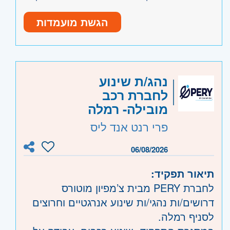
אנגלית ברמה טובה
הגשת מועמדות
היקף משרה:
משרה מלאה
קוד משרה:
57081
אזור:
מרכז
- תל אביב, פתח תקווה, רמת גן
נהג/ת שינוע
וגבעתיים, בקעת אונו וגבעת שמואל, חולון
לחברת רכב
ובת-ים, מודיעין, שוהם
מובילה- רמלה
שרון
- חדרה וזכרון יעקב, נתניה ועמק חפר,
פרי רנט אנד ליס
רעננה, כפר סבא והוד השרון, ראש העין,
הרצליה ורמת השרון
06/08/2026
השפלה
- ראשון לציון ונס- ציונה, רמלה לוד,
רחובות, יבנה
תיאור תפקיד:
לחברת PERY מבית צ’מפיון מוטורס
דרושים/ות נהגי/ות שינוע אנרגטיים וחרוצים
לסניף רמלה.