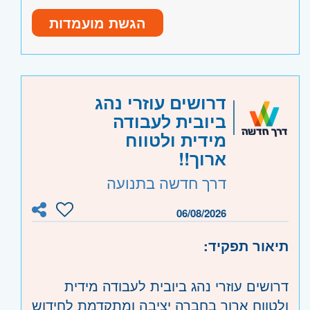
יכולת עבודה פיזית
הגשת מועמדות
נכונות לעבודה במשרה מלאה
• אחריות, סדר ודיוק בעבודה.
• יכולת עבודה בצוות.
• שליטה בסיסית בעבודה מול מחשב/מסופון.
היקף משרה:
משרה מלאה
דרושים עוזרי נהג
רישיון למלגזה- יתרון משמעותי
ביובית לעבודה
קוד משרה:
585406
מידית ולטווח
אזור:
מרכז
- פתח תקווה
ארוך!!
שרון
- נתניה ועמק חפר
דרך חדשה בתנועה
השפלה
- ראשון לציון ונס- ציונה, רמלה לוד,
רחובות, יבנה
06/08/2026
תיאור תפקיד:
דרושים עוזרי נהג ביובית לעבודה מידית
ולטווח ארוך בחברה יציבה ומתקדמת לחידוש