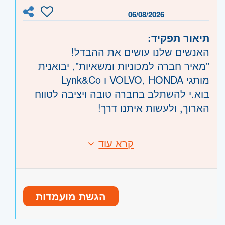
רחובות, יבנה
06/08/2026
תיאור תפקיד:
האנשים שלנו עושים את ההבדל!
"מאיר חברה למכוניות ומשאיות", יבואנית
מותגי VOLVO, HONDA ו Lynk&Co
בוא.י להשתלב בחברה טובה ויציבה לטווח
הארוך, ולעשות איתנו דרך!
אנחנו מגייסים יועץ/ת שירות למרכז שירות
קרא עוד
דרישות:
ברעננה
ניסיון בשירות לקוחות - חובה
רישיון נהיגה לרכב פרטי - חובה
תיאור התפקיד:
תודעה גבוהה למתן שירות
ליווי הלקוח מהגעתו למרכז השירות ועד
הגשת מועמדות
לשחרורו.
היקף משרה:
משרה מלאה
מתן מענה מקצועי ללקוחות החברה.