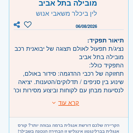
מובילה בתל אביב
שרון
- הרצליה ורמת השרון
לין ביכלר משאבי אנוש
השפלה
- ראשון לציון ונס- ציונה, רחובות
06/08/2026
תיאור תפקיד:
נציג/ת תפעול לאולם תצוגה של יבואנית רכב
מובילה בתל אביב
התפקיד כולל:
תחזוקה של רכבי ההדגמה: סידור באולם,
שינוע בין סניפים / תדלוקים/הטענות. יציאה
לנסיעות מבחן עם לקוחות וביצוע מסירות וכו'
תנאים:
קרא עוד
דרישות:
משרה מלאה, ימים א'-ה' 09:00-17:30, ימי ו'
רישיון נהיגה B - חובה
09:00-13:00 לסירוגין (כשעות נוספות)
זיקה לעולם הרכב!
שכר ותנאים מעולים! סיבוס, חניה ותנאי
הקריירה שלכם דורשת אנגלית ברמה גבוהה יותר? קורס
יחסי אנוש מעולים ואוריינטציה מכירתית
רווחה נוספים
אנגלית בברלינגטון אינגליש זו הבחירה הנכונה בשבילך!