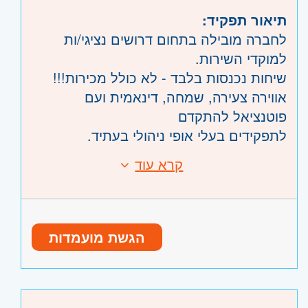
תיאור תפקיד:
לחברה מובילה בתחום דרושים נציגי/ות
למוקדי השירות.
שיחות נכנסות בלבד - לא כולל מכירות!!!
אווירה צעירה, שמחה, דינאמית ועם
פוטנציאל להתקדם
לתפקידים בעלי אופי ניהולי בעתיד.
משרה של 8.5 שעות ביום - 08:00 - 16:30
קרא עוד
דרישות:
אופציה למשמרות ערב.
אוריינטציה שירותית - חובה.
***ללא ימי שישי***
ניסיון קודם - יתרון.
עבודה כעובדי חברה מהיום הראשון, חדר
אוכל, חדר כושר, נופשי חברה לחו״ל,
היקף משרה:
משרה מלאה
,
משרה חלקית
,
הגשת מועמדות
אופציות קידום רבות.
משרה זמנית
,
משמרות
,
לפי שעות
קוד משרה:
JB-539