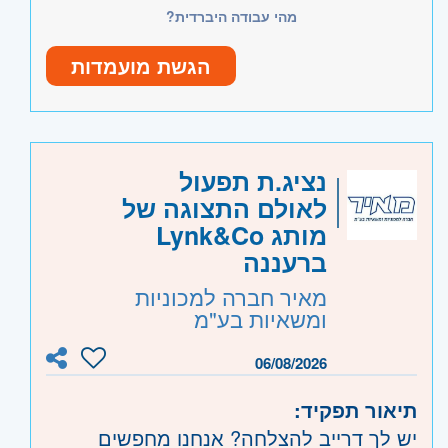
**תנאים מצוינים למתאימים/ת!
מהי עבודה היברדית?
ניסיון בעבודה ממוחשבת לרבות אקסל
רישיון נהיגה ב' – יתרון
הגשת מועמדות
יכולת ביצוע מספר משימות במקביל
היקף משרה:
משרה מלאה
קוד משרה:
523861
נציג.ת תפעול
לאולם התצוגה של
אזור:
ירושלים
- ירושלים
מותג Lynk&Co
צפון
- חיפה והכרמל
ברעננה
מאיר חברה למכוניות
ומשאיות בע"מ
06/08/2026
תיאור תפקיד:
יש לך דרייב להצלחה? אנחנו מחפשים