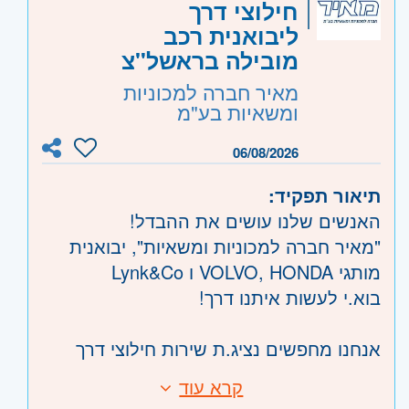
חילוצי דרך
09:00-13:00
אזור:
מרכז
- תל אביב, רמת גן וגבעתיים
ליבואנית רכב
שרון
- חדרה וזכרון יעקב, נתניה ועמק חפר,
מובילה בראשל"צ
רעננה, כפר סבא והוד השרון, ראש העין,
מאיר חברה למכוניות
הרצליה ורמת השרון
ומשאיות בע"מ
06/08/2026
תיאור תפקיד:
האנשים שלנו עושים את ההבדל!
"מאיר חברה למכוניות ומשאיות", יבואנית
מותגי VOLVO, HONDA ו Lynk&Co
בוא.י לעשות איתנו דרך!
אנחנו מחפשים נציג.ת שירות חילוצי דרך
למוקד החברה בראשל"צ-
קרא עוד
דרישות:
קבלת קריאות חירום מנהגי משאיות,