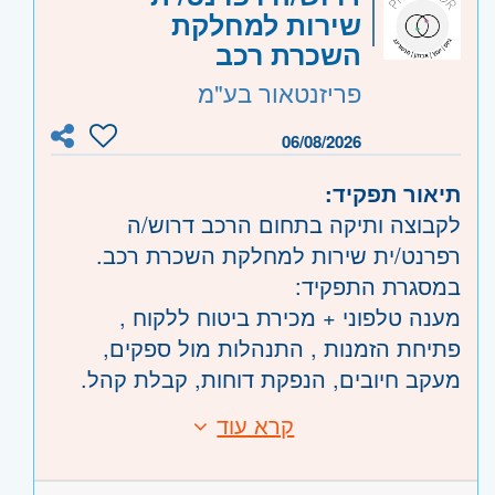
הלקוחות והעבודות שבוצעו
שירות למחלקת
קוד משרה:
861615
עבודה שוטפת מול ממשקים פנים-ארגוניים
השכרת רכב
.
אזור:
שרון
- חדרה וזכרון יעקב, נתניה ועמק
פריזנטאור בע"מ
משרה מלאה
חפר, רעננה, כפר סבא והוד השרון, ראש
ימים א'-ה': 7:00-17:00
העין, הרצליה ורמת השרון
06/08/2026
ימי ו': 7:00-12:00
תיאור תפקיד:
.
לקבוצה ותיקה בתחום הרכב דרוש/ה
שכר
רפרנט/ית שירות למחלקת השכרת רכב.
שכר מעולה - ייקבע במעמד ראיון
במסגרת התפקיד:
בסיס + עמלות
מענה טלפוני + מכירת ביטוח ללקוח ,
.
פתיחת הזמנות , התנהלות מול ספקים,
מעקב חיובים, הנפקת דוחות, קבלת קהל.
א-ה 8:00-17:00
קרא עוד
דרישות:
( אפשרות ליום עבודה מהבית לאחר תקופת
כושר ביטוי ברמה טובה
ההכשרה)
התמודדות עם משימות מרובות.