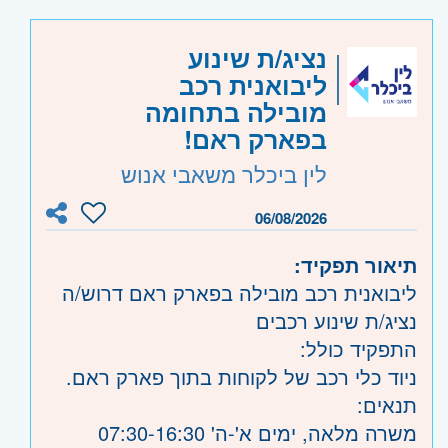
קוד משרה:
1168
עבודה עם ממשקים
אזור:
מרכז
- תל אביב, פתח תקווה, רמת גן
נציג/ת שינוע
משרה מלאה א-ה 07:30-16:30
וגבעתיים, בקעת אונו וגבעת שמואל
ליבואנית רכב
ימי ו' לסירוגין 07:30-12:30
שרון
- חדרה וזכרון יעקב, נתניה ועמק חפר,
מובילה בתחומה
רעננה, כפר סבא והוד השרון, ראש העין,
בפארק ראם!
אצלנו תקבלו:
הרצליה ורמת השרון
לין ביכלר משאבי אנוש
קרן השתלמות, ביטוח רפואי פרטי מסובסד,
ארוחות מסובסדות ועוד!
06/08/2026
תיאור תפקיד:
ליבואנית רכב מובילה בפארק ראם דרוש/ה
נציג/ת שינוע רכבים
התפקיד כולל:
ניוד כלי רכב של לקוחות בתוך פארק ראם.
תנאים:
משרה מלאה, ימים א'-ה' 07:30-16:30