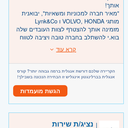
אותך!
"מאיר חברה למכוניות ומשאיות", יבואנית
מותגי VOLVO, HONDA ו Lynk&Co
מזמינה אותך להצטרף לצוות העובדים שלה
בוא.י להשתלב בחברה טובה ויציבה לטווח
הארוך
קרא עוד
דרישות:
בוא.י לעשות איתנו דרך!
רישיון נהיגה B (ללא הגבלת נהג חדש /
צעיר)
אנחנו מגייסים נציג.ת תפעול לאולם התצוגה
הקריירה שלכם דורשת אנגלית ברמה גבוהה יותר? קורס
זיקה לעולם הרכב!
של מותגי HONDA ו Lynk&Co ברעננה
אנגלית בברלינגטון אינגליש זו הבחירה הנכונה בשבילך!
יכולת עבודה עם טכנולוגיות מתקדמות
לתפקיד הכולל תפעול שוטף של רכבי
יחסי אנוש מעולים ואוריינטציה מכירתית
הגשת מועמדות
ההדגמה באולם
אנגלית ברמה טובה
ביצוע עבודות תפעול שוטפות באולם,שינוע
הרכבים לתדלוק, שטיפה ועוד
היקף משרה:
משרה מלאה
ביצוע נסיעות מבחן והדרכה על הרכבים
קוד משרה:
1166
נציג/ת שירות
עבודה במשרה מלאה, א'-ה' 09:00-18:00, ו'