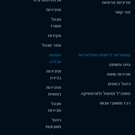
אדמיניסטרציה
מדיניות פרטיות
מזכירות
צור קשר
מנהל
משרד
פקידות
עוזר מנהל
קטגוריות דרושים פופלאריות
הצעות
עבודה
גיוס והשמה
מזכירות
מכירות שטח
בכירה
ניהול כספים
מזכירות
סמנכ"ל תפעול ולוגיסטיקה
רפואית
רכז משאבי אנוש
מנהל
מכירות
ניהול
חשבונות