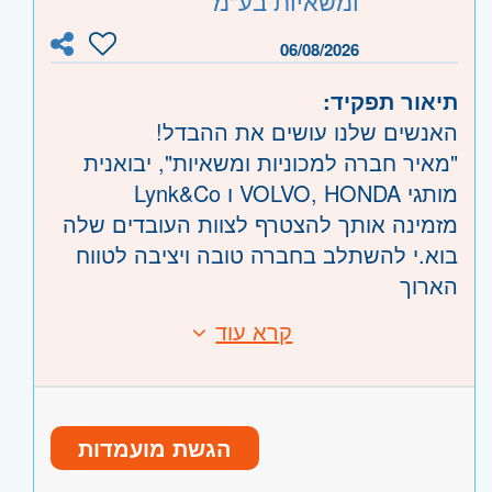
ומשאיות בע"מ
משפחתי ותומך
משרה מלאה, א-ה, 06:30-16:30
קוד משרה:
JB-00164
06/08/2026
זמינות לשעות נוספות במידת הצורך
אזור:
מרכז
- פתח תקווה, רמת גן וגבעתיים,
תיאור תפקיד:
בקעת אונו וגבעת שמואל, שוהם
האנשים שלנו עושים את ההבדל!
שרון
- רעננה, כפר סבא והוד השרון, ראש
"מאיר חברה למכוניות ומשאיות", יבואנית
העין
מותגי VOLVO, HONDA ו Lynk&Co
מזמינה אותך להצטרף לצוות העובדים שלה
בוא.י להשתלב בחברה טובה ויציבה לטווח
הארוך
בוא.י לעשות איתנו דרך!
קרא עוד
דרישות:
ניסיון בתפקיד דומה - יתרון משמעותי
אנחנו מגייסים נצי.ת תפעול למגרש
נכונות לעבודה מאומצת במגרש פתוח
העגורנים בקיסריה
(בחוץ)
התפקיד כולל קבלת קונטיינרים עם חלקי
הגשת מועמדות
רישיון מלגזה – יתרון משמעותי
העגורן ופריקתם באמצעות מלגזה, עבודת
יחסי אנוש מעולים