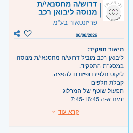
אזור:
מרכז
- תל אביב, פתח תקווה, רמת גן
דרוש/ה מחסנאי/ת
וגבעתיים, בקעת אונו וגבעת שמואל, חולון
מנוסה ליבואן רכב
ובת-ים, מודיעין
פריזנטאור בע"מ
שרון
- חדרה וזכרון יעקב, נתניה ועמק חפר,
רעננה, כפר סבא והוד השרון, ראש העין,
06/08/2026
הרצליה ורמת השרון
תיאור תפקיד:
ירושלים
- ירושלים, יהודה ושומרון, בית שמש
ליבואן רכב מוביל דרוש/ה מחסנאי/ת מנוסה
דרום
- אשדוד, אשקלון
במסגרת התפקיד:
השפלה
- ראשון לציון ונס- ציונה, רמלה לוד,
ליקוט חלפים ופיזורם להפצה.
רחובות, יבנה
קבלת חלפים
תפעול שוטף של המרלוג
ימים א-ה 7:45-16:45
*תנאים ושכר מצוינים למתאימים/ת.
קרא עוד
דרישות:
ניסיון קודם בעבודה כמחסנאי/ליקוט/עבודה
במרלוג- יתרון משמעותי.