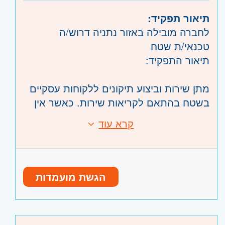
תיאור תפקיד:
לחברה מובילה באזור נתניה דרוש/ה
טכנאי/ת שטח
תיאור התפקיד:
מתן שירות וביצוע תיקונים ללקוחות עסקיים
בשטח בהתאם לקריאות שירות. כאשר אין
קריאות שטח,
קרא עוד
דרישות:
העבודה מתבצעת ממשרדי החברה בנתניה,
ניסיון קודם בשירות לקוחות טלפוני או
תוך מתן מענה שירותי ותמיכה לצוות מנהלי
פרונטלי – חובה
השירות.
ניסיון בתיקון ציוד קצה סלולרי או סטודנט/ית
היקף משרה:
הגשת מועמדות
ללימודי טכנאות סלולר – חובה
תודעת שירות גבוהה
משרה מלאה
יכולת עבודה עצמאית ובשטח
ימים א'-ה'
רישיון נהיגה – יתרון