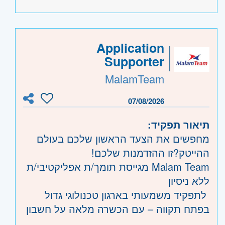
היקף משרה:
משרה מלאה
,
משרה חלקית
,
משמרות
,
לפי שעות
קוד משרה:
JB-410
Application
אזור:
מרכז
- תל אביב, פתח תקווה, רמת גן
Supporter
וגבעתיים, בקעת אונו וגבעת שמואל, חולון
MalamTeam
ובת-ים
שרון
- חדרה וזכרון יעקב, נתניה ועמק חפר,
07/08/2026
רעננה, כפר סבא והוד השרון, ראש העין,
תיאור תפקיד:
הרצליה ורמת השרון
מחפשים את הצעד הראשון שלכם בעולם
השפלה
- ראשון לציון ונס- ציונה, רמלה לוד,
ההייטק?זו ההזדמנות שלכם!
רחובות, יבנה
Malam Team מגייסת תומך/ת אפליקטיבי/ת
ללא ניסיון
לתפקיד משמעותי בארגון טכנולוגי גדול
בפתח תקווה – עם הכשרה מלאה על חשבון
החברה.