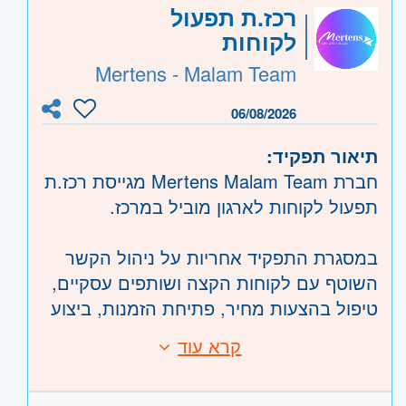
08:00–17:00
היקף משרה:
משרה מלאה
רכז.ת תפעול
שכר ותנאים:
לקוחות
קוד משרה:
56995
Mertens - Malam Team
שכר בסיס + בונוסים
אזור:
מרכז
- תל אביב, פתח תקווה, רמת גן
רכב חברה
וגבעתיים, בקעת אונו וגבעת שמואל, חולון
06/08/2026
ובת-ים, מודיעין, שוהם
תיאור תפקיד:
שרון
- חדרה וזכרון יעקב, נתניה ועמק חפר,
חברת Mertens Malam Team מגייסת רכז.ת
רעננה, כפר סבא והוד השרון, ראש העין,
תפעול לקוחות לארגון מוביל במרכז.
הרצליה ורמת השרון
השפלה
- ראשון לציון ונס- ציונה, רמלה לוד,
במסגרת התפקיד אחריות על ניהול הקשר
רחובות, יבנה
השוטף עם לקוחות הקצה ושותפים עסקיים,
טיפול בהצעות מחיר, פתיחת הזמנות, ביצוע
תהליכי גבייה, מתן מענה טלפוני ועדכון
קרא עוד
דרישות:
נתונים במערכת Priority.
ניסיון בעבודה עם מערכת Priority – חובה
התפקיד כולל עבודה שוטפת במערכת
ניסיון קודם בתפקידי אדמיניסטרציה או