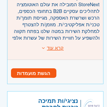
StoreNext המובילה את עולם האוטומציה
לתהליכים עסקיים B2B בתחומי הכספים,
הרכש ושרשרת האספקה, מגייסת תומך/ת
טכני/ת אפליקטיבי/ת. מוזמן/ת להצטרף
למחלקת השירות במטה שלנו בפתח תקווה
ולהשפיע על חוויית השירות של עשרות אלפי
עסקים בישראל.
קרא עוד
דרישות:
חשוב לדעת!
אהבה לטכנולוגיה וראש טכני סקרן
זוהי אינה משרת IT/Help Desk
תודעת שירות גבוהה ויכולת עבודה
פנים-ארגונית. התפקיד כולל מתן תמיכה
הגשת מועמדות
בצוות
טכנית אפליקטיבית ללקוחות עסקיים בטלפון
נכונות לעבודה במשמרות וכוננויות
ובמערכות החברה, ואינו כולל ניהול רשתות,
מועמדים ללא ניסיון טכני/שירות
שרתים, סיסטם או סייבר.
לקוחות אך עם אוריינטציה ורקע לימודי –
נציגי/ות תמיכה
יכולים להגיש מועמדות
מה תעשה/י?
טכנית לחברת