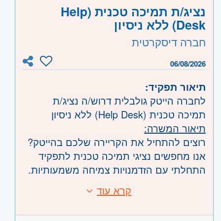
חלקית בהיקף של 4 ימים בשבוע.
נציג/ת תמיכה טכנית (Help
ובת-ים, מודיעין, שוהם
המודל הוא 50% היברידי לאחר תקופת
Desk) ללא ניסיון
שרון
- חדרה וזכרון יעקב, נתניה ועמק חפר,
החפיפה, המיקום בקרבת הרכבת הקלה ויש
רעננה, כפר סבא והוד השרון, ראש העין,
חברה דיסקרטית
חניה במקום.
הרצליה ורמת השרון
התנאים מעולים וכוללים בונוס שנתי, תן
השפלה
06/08/2026
- ראשון לציון ונס- ציונה, רמלה לוד,
ביס, מטבח מאובזר, אפשרויות קידום ועוד.
רחובות, יבנה
תיאור תפקיד:
לחברה הייטק גולבלית דרוש/ה נציג/ת
תמיכה טכנית (Help Desk) ללא ניסיון
תיאור המשרה:
רוצים להתחיל את הקריירה שלכם בהייטק?
אנו מחפשים נציגי תמיכה טכנית לתפקיד
התחלתי עם הזדמנויות צמיחה משמעותיות.
התפקיד כולל מענה לפניות משתמשים,
קרא עוד
דרישות:
פתרון תקלות טכניות בסיסיות, והדרכה על
• עניין בתחום הטכנולוגיה ורצון ללמוד.
מערכות מחשוב ותוכנות. סביבת העבודה
• יכולת פתרון בעיות טכניות בסיסיות.