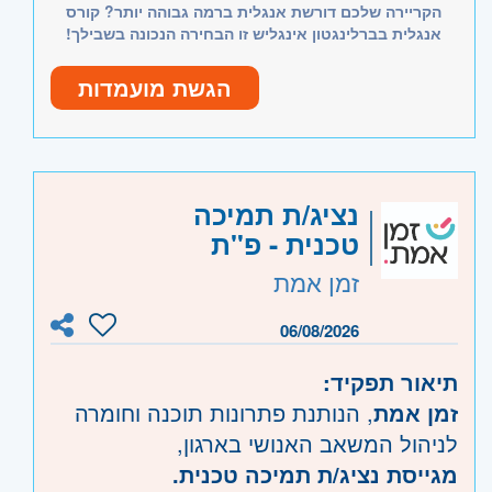
Priority וממשקי עבודה עם מחלקות כספים,
הקריירה שלכם דורשת אנגלית ברמה גבוהה יותר? קורס
שירות לקוחות – חובה
IT ותמיכה טכנית, בסביבה מקצועית
אנגלית בברלינגטון אינגליש זו הבחירה הנכונה בשבילך!
אנגלית ברמה גבוהה – חובה
ודינמית.
שליטה ביישומי מחשב – יתרון
הגשת מועמדות
יכולת עבודה בצוות, תודעת שירות גבוהה,
למידה עצמאית, יכולת עבודה בריבוי
היקף משרה:
משרה מלאה
משימות והתמודדות עם מצבי לחץ.
קוד משרה:
37113
נציג/ת תמיכה
טכנית - פ"ת
אזור:
מרכז
- תל אביב, פתח תקווה, רמת גן
זמן אמת
וגבעתיים, בקעת אונו וגבעת שמואל, חולון
ובת-ים, מודיעין
06/08/2026
שרון
- רעננה, כפר סבא והוד השרון, ראש
העין, הרצליה ורמת השרון
תיאור תפקיד:
זמן אמת
, הנותנת פתרונות תוכנה וחומרה
לניהול המשאב האנושי בארגון,
מגייסת נציג/ת תמיכה טכנית.