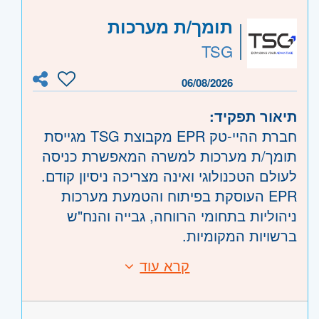
• יסודיות
היקף משרה:
משרה מלאה
,
משרה חלקית
,
תומך/ת מערכות
• יעילות
לפי שעות
• יכולת ביצוע משימות באופן עצמאי
TSG
קוד משרה:
921214
06/08/2026
אזור:
מרכז
- תל אביב, פתח תקווה, רמת גן
תיאור תפקיד:
וגבעתיים, בקעת אונו וגבעת שמואל, חולון
חברת ההיי-טק EPR מקבוצת TSG מגייסת
ובת-ים, מודיעין, שוהם
תומך/ת מערכות למשרה המאפשרת כניסה
שרון
- רעננה, כפר סבא והוד השרון, ראש
לעולם הטכנולוגי ואינה מצריכה ניסיון קודם.
העין, הרצליה ורמת השרון
EPR העוסקת בפיתוח והטמעת מערכות
השפלה
- רחובות
ניהוליות בתחומי הרווחה, גבייה והנח"ש
ברשויות המקומיות.
הכשרה מלאה תועבר למתאימים/ות!
קרא עוד
דרישות:
*אפשרות למשרת הורה בשעות נוחות
וגמישות.
ניסיון קודם בתפקידי שירות לקוחות -יתרון.
התפקיד כולל: