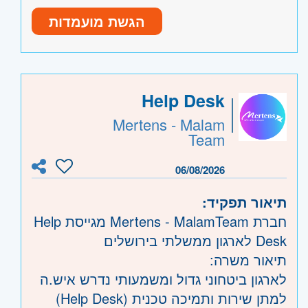
ניסיון בעבודה עם מערכות מידע- יתרון.
הגשת מועמדות
זמינות למשרה מלאה במטה החברה בעלי.
מתן שירות ותמיכה מקצה לקצה ללקוחות
הבנה אנליטית, יחסי אנוש מעולים, יכולת
החברה ברשויות המקומיות.
עבודה בצוות.
תמיכה טלפונית והתחברות מרחוק ללקוחות.
יכולת עבודה בסביבה דינאמית ומרובת
מעקב אחר הפניות וסגירת מעגלי טיפול.
Help Desk
משימות.
עבודה בסביבה טכנולוגית עם בסיסי נתונים
היקף משרה:
משרה מלאה
Mertens - Malam
מגוונים.
*המשרה מיועדת לנשים וגברים כאחד*.
Team
קוד משרה:
1923
06/08/2026
אזור:
מרכז
- פתח תקווה, בקעת אונו וגבעת
שמואל
תיאור תפקיד:
חברת Mertens - MalamTeam מגייסת Help
Desk לארגון ממשלתי בירושלים
תיאור משרה:
לארגון ביטחוני גדול ומשמעותי נדרש איש.ה
למתן שירות ותמיכה טכנית (Help Desk)