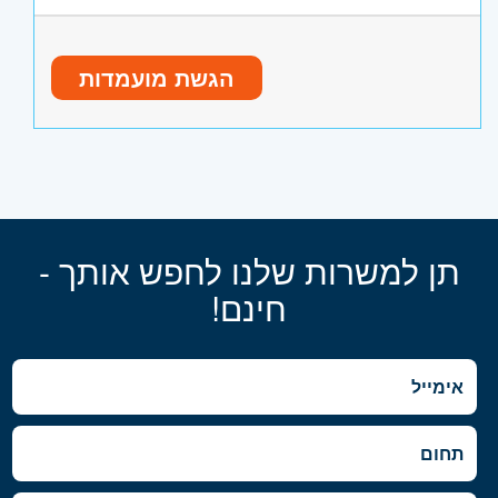
והתמצאות בה.
ידע בסיסי במחשבים
משרה מלאה, קיימת אופציה למשרת
מוסר עבודה גבוה
סטודנט/ית / הורה!
הגשת מועמדות
נדרש לעבור קורס!
היקף משרה:
משרה מלאה
תנאים טובים למתאימים/ות!!!
קוד משרה:
233284
אזור:
מרכז
- חולון ובת-ים
השפלה
- ראשון לציון ונס- ציונה
תן למשרות שלנו לחפש אותך -
חינם!