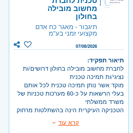
רוצה להתקדם לקריירה טכנולוגית בסביבת
מחשוב מובילה
מתן מענה טכני טלפוני ללקוחות
עבודה דינמית ותומכת?
בחולון
עסקיים
שלח/י קורות חיים עכשיו והצטרף/י למשפחת
תיגבור - מאגר כח אדם
היקף משרה:
משרה מלאה
,
משמרות
פתרון תקלות ותפעול שוטף של
סטורנקסט!
מקצועי זמני בע''מ
המערכות
קוד משרה:
JB-00002
07/08/2026
הדרכות ראשוניות והכוונת לקוחות
אזור:
מרכז
- תל אביב, פתח תקווה, רמת גן
חדשים
תיאור תפקיד:
וגבעתיים, בקעת אונו וגבעת שמואל, חולון
עבודה שוטפת עם צוותי הפיתוח,
לחברת מחשוב מובילה בחולון דרושים/ות
ובת-ים, מודיעין, שוהם
המכירות והתפעול
נציגי/ות תמיכה טכנית
שרון
- רעננה, כפר סבא והוד השרון, ראש
מוקד אשר נותן תמיכה טכנית לכל אותם
העין, הרצליה ורמת השרון
בעלי הרשאות על כ-60 מערכות טכניות של
השפלה
- ראשון לציון ונס- ציונה
משרד ממשלתי
הטכניקה העיקרית הינה בהשתלטות מרחוק
על מחשב של לקוח הקצה
קרא עוד
דרישות:
ובעצם סיוע בתפעול המערכת, הסברה
ניסיון מעולם השירות - יתרון