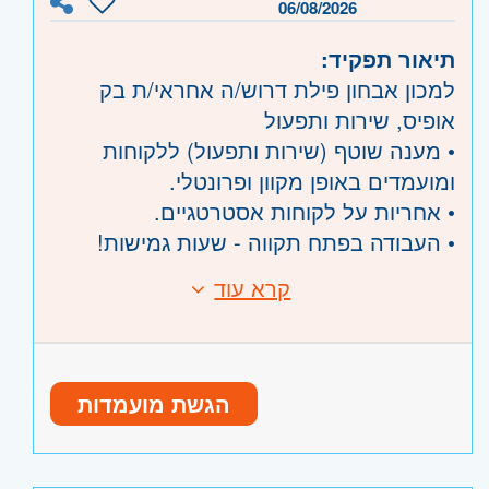
רעננה, כפר סבא והוד השרון, ראש העין,
06/08/2026
הרצליה ורמת השרון
תיאור תפקיד:
השפלה
- ראשון לציון ונס- ציונה, רמלה לוד,
למכון אבחון פילת דרוש/ה אחראי/ת בק
רחובות, יבנה
אופיס, שירות ותפעול
• מענה שוטף (שירות ותפעול) ללקוחות
ומועמדים באופן מקוון ופרונטלי.
• אחריות על לקוחות אסטרטגיים.
• העבודה בפתח תקווה - שעות גמישות!
קרא עוד
דרישות:
• עבודת צוות טובה
• ייצוגיות
• אנרגטיות
הגשת מועמדות
• מולטי-טאסקינג
• יכולת התנסחות במיילים ובע"פ
• יחסי אנוש מעולים