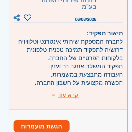
והרכבת הקלה)
ובת-ים, שוהם
בע"מ
שרון
- חדרה וזכרון יעקב, נתניה ועמק חפר,
06/08/2026
רעננה, כפר סבא והוד השרון, ראש העין,
מתאים גם לחיילים/ות משוחררים/ות יוצאי
הרצליה ורמת השרון
תיאור תפקיד:
תקשוב / ממר"ם ו/או בעלי הסמכה מתאימה
לחברה המספקת שירותי אינטרנט וטלוויזיה
אך ללא ניסיון,
דרוש/ה לתפקיד תמיכה טכנית טלפונית
המעוניינים/ות
להיכנס לעולם הטכני
בלקוחות הפרטיים של החברה.
והטכנולוגי, לחברה יציבה ומתפתחת, עם
תפקיד המשלב אתגר רב וענין.
אופציות ללמידה וקידום
.
העבודה מתבצעת במשמרות.
הכשרה מקצועית על חשבון החברה.
רקע טכני - יתרון.
קרא עוד
דרישות:
רקע טכני - יתרון.
אוריינטציה שירותית.
זמינות למשרת משמרות.
הגשת מועמדות